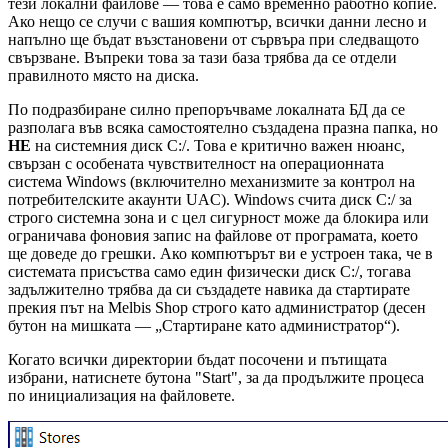
тези локални файлове — това е само временно работно копие.
Ако нещо се случи с вашия компютър, всички данни лесно и
напълно ще бъдат възстановени от сървъра при следващото
свързване. Въпреки това за тази база трябва да се отдели
правилното място на диска.
По подразбиране силно препоръчваме локалната БД да се
разполага във всяка самостоятелно създадена празна папка, но
НЕ
на системния диск C:/. Това е критично важен нюанс,
свързан с особената чувствителност на операционната
система Windows (включително механизмите за контрол на
потребителските акаунти UAC). Windows счита диск C:/ за
строго системна зона и с цел сигурност може да блокира или
ограничава фоновия запис на файлове от програмата, което
ще доведе до грешки. Ако компютърът ви е устроен така, че в
системата присъства само един физически диск C:/, тогава
задължително трябва да си създадете навика да стартирате
прекия път на Melbis Shop строго като администратор (десен
бутон на мишката — „Стартиране като администратор“).
Когато всички директории бъдат посочени и пътищата
избрани, натиснете бутона "Start", за да продължите процеса
по инициализация на файловете.