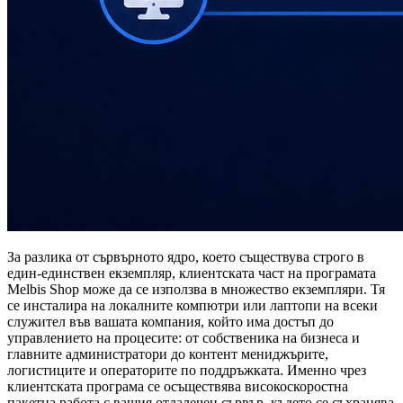
За разлика от сървърното ядро, което съществува строго в
един-единствен екземпляр, клиентската част на програмата
Melbis Shop може да се използва в множество екземпляри. Тя
се инсталира на локалните компютри или лаптопи на всеки
служител във вашата компания, който има достъп до
управлението на процесите: от собственика на бизнеса и
главните администратори до контент мениджърите,
логистиците и операторите по поддръжката. Именно чрез
клиентската програма се осъществява високоскоростна
пакетна работа с вашия отдалечен сървър, където се съхранява