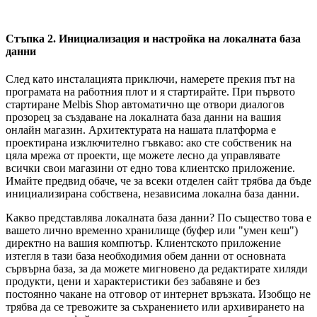
Стъпка 2. Инициализация и настройка на локалната база
данни
След като инсталацията приключи, намерете прекия път на
програмата на работния плот и я стартирайте. При първото
стартиране Melbis Shop автоматично ще отвори диалогов
прозорец за създаване на локалната база данни на вашия
онлайн магазин. Архитектурата на нашата платформа е
проектирана изключително гъвкаво: ако сте собственик на
цяла мрежа от проекти, ще можете лесно да управлявате
всички свои магазини от едно това клиентско приложение.
Имайте предвид обаче, че за всеки отделен сайт трябва да бъде
инициализирана собствена, независима локална база данни.
Какво представлява локалната база данни? По същество това е
вашето лично временно хранилище (буфер или "умен кеш")
директно на вашия компютър. Клиентското приложение
изтегля в тази база необходимия обем данни от основната
сървърна база, за да можете мигновено да редактирате хиляди
продукти, цени и характеристики без забавяне и без
постоянно чакане на отговор от интернет връзката. Изобщо не
трябва да се тревожите за съхранението или архивирането на