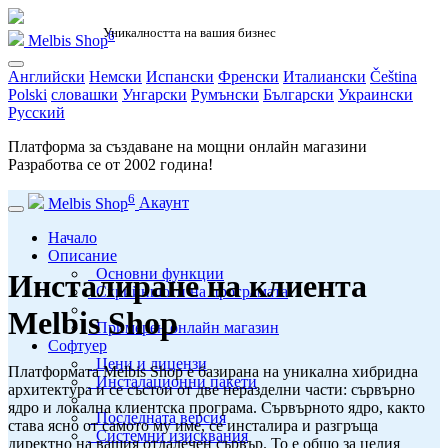
Уникалността на вашия бизнес
6
Melbis Shop
Английски
Немски
Испански
Френски
Италиански
Čeština
Polski
словашки
Унгарски
Румънски
Български
Украински
Русский
Платформа за създаване на мощни онлайн магазини
Разработва се от
2002
година!
6
Melbis Shop
Акаунт
Начало
Описание
Основни функции
Инсталиране на клиента
Скрийншоти на програмата
Melbis Shop
Примерен онлайн магазин
Софтуер
Цени и лицензи
Платформата Melbis Shop е базирана на уникална хибридна
Инсталационни пакети
архитектура и се състои от две неразделни части: сървърно
ядро и локална клиентска програма. Сървърното ядро, както
Последната версия
става ясно от самото му име, се инсталира и разгръща
Системни изисквания
директно на вашия отдалечен сървър. То е общо за целия