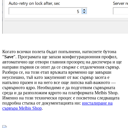
Когато всички полета бъдат попълнени, натиснете бутона
"
Save
". Програмата ще запази конфигурационния профил,
автоматично ще отвори главния прозорец на диспечера и ще
направи първия си опит да се свърже с отдалечения сървър.
Разбира се, на този етап връзката временно ще завърши
неуспешно, тъй като закупеният от вас сървър засега е
напълно празен и на него все още липсва най-важното —
сървърното ядро. Необходимо е да подготвим сървърната
среда и да разположим ядрото на платформата Melbis Shop.
Именно на този технически процес е посветена следващата
подробна стъпка от документацията ни:
инсталиране на
сървъра Melbis Shop
.