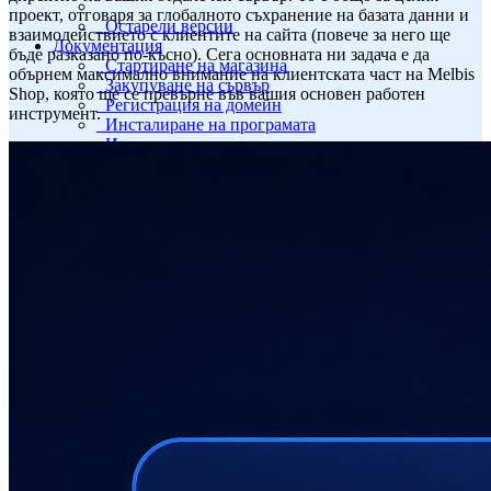
проект, отговаря за глобалното съхранение на базата данни и
Остарели версии
взаимодействието с клиентите на сайта (повече за него ще
Документация
бъде разказано по-късно). Сега основната ни задача е да
Стартиране на магазина
обърнем максимално внимание на клиентската част на Melbis
Закупуване на сървър
Shop, която ще се превърне във вашия основен работен
Регистрация на домейн
инструмент.
Инсталиране на програмата
Инсталиране на сървър
Демо магазин
Пълно ръководство
Помощ
Лицензионно споразумение
Условия и правила за покупка
Въпроси и обсъждания
Проблеми и предложения
За нас
Компания
За инвеститори
Telegram
YouTube
GitHub
Docker