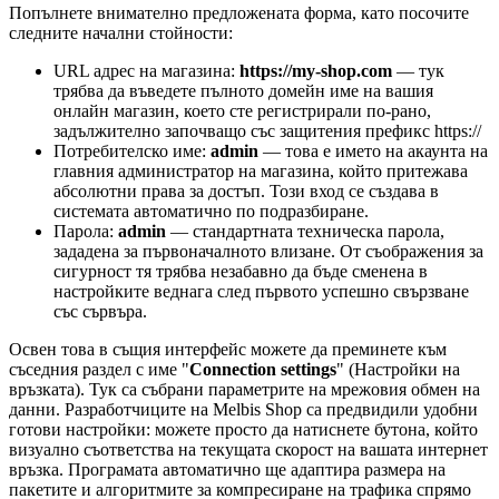
Попълнете внимателно предложената форма, като посочите
следните начални стойности:
URL адрес на магазина:
https://my-shop.com
— тук
трябва да въведете пълното домейн име на вашия
онлайн магазин, което сте регистрирали по-рано,
задължително започващо със защитения префикс https://
Потребителско име:
admin
— това е името на акаунта на
главния администратор на магазина, който притежава
абсолютни права за достъп. Този вход се създава в
системата автоматично по подразбиране.
Парола:
admin
— стандартната техническа парола,
зададена за първоначалното влизане. От съображения за
сигурност тя трябва незабавно да бъде сменена в
настройките веднага след първото успешно свързване
със сървъра.
Освен това в същия интерфейс можете да преминете към
съседния раздел с име "
Connection settings
" (Настройки на
връзката). Тук са събрани параметрите на мрежовия обмен на
данни. Разработчиците на Melbis Shop са предвидили удобни
готови настройки: можете просто да натиснете бутона, който
визуално съответства на текущата скорост на вашата интернет
връзка. Програмата автоматично ще адаптира размера на
пакетите и алгоритмите за компресиране на трафика спрямо