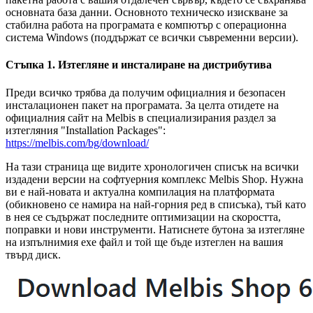
основната база данни. Основното техническо изискване за
стабилна работа на програмата е компютър с операционна
система Windows (поддържат се всички съвременни версии).
Стъпка 1. Изтегляне и инсталиране на дистрибутива
Преди всичко трябва да получим официалния и безопасен
инсталационен пакет на програмата. За целта отидете на
официалния сайт на Melbis в специализирания раздел за
изтегляния "Installation Packages":
https://melbis.com/bg/download/
На тази страница ще видите хронологичен списък на всички
издадени версии на софтуерния комплекс Melbis Shop. Нужна
ви е най-новата и актуална компилация на платформата
(обикновено се намира на най-горния ред в списъка), тъй като
в нея се съдържат последните оптимизации на скоростта,
поправки и нови инструменти. Натиснете бутона за изтегляне
на изпълнимия exe файл и той ще бъде изтеглен на вашия
твърд диск.