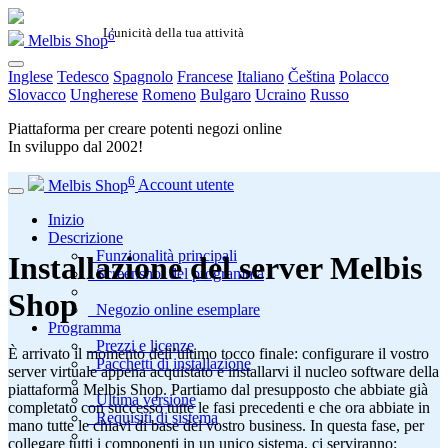
L’unicità della tua attività
6
Melbis Shop
Inglese
Tedesco
Spagnolo
Francese
Italiano
Čeština
Polacco
Slovacco
Ungherese
Romeno
Bulgaro
Ucraino
Russo
Piattaforma per creare potenti negozi online
In sviluppo dal
2002
!
6
Melbis Shop
Account utente
Inizio
Descrizione
Funzionalità principali
Installazione del server Melbis
Screenshot del programma
Shop
Negozio online esemplare
Programma
Prezzi e licenze
È arrivato il momento dell’ultimo tocco finale: configurare il vostro
Pacchetti di installazione
server virtuale appena acquistato e installarvi il nucleo software della
piattaforma Melbis Shop. Partiamo dal presupposto che abbiate già
Ultima versione
completato con successo tutte le fasi precedenti e che ora abbiate in
Requisiti di sistema
mano tutte le chiavi di base del vostro business. In questa fase, per
collegare tutti i componenti in un unico sistema, ci serviranno: