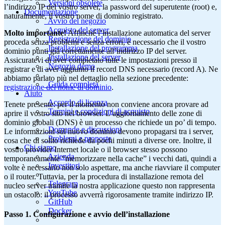
Versioni obsolete
l’indirizzo IP del vostro server, la password del superutente (root) e,
Documentazione
naturalmente, il vostro nome di dominio registrato.
Avvio del negozio
Acquisto del server
Molto importante!
Affinché l’installazione automatica del server
Registrazione del dominio
proceda senza problemi e senza errori, è necessario che il vostro
Installazione del programma
dominio punti già correttamente all’indirizzo IP del server.
Installazione del server
Assicuratevi di aver completato tutte le impostazioni presso il
Negozio demo
registrar e di aver aggiunto il record DNS necessario (record A). Ne
abbiamo parlato più nel dettaglio nella sezione precedente:
Guida completa
registrazione del nome di dominio
.
Aiuto
Accordo di licenza
Tenete presente: per il momento non conviene ancora provare ad
Termini e condizioni di acquisto
aprire il vostro sito nel browser. L’aggiornamento delle zone di
dominio globali (DNS) è un processo che richiede un po’ di tempo.
Domande e discussioni
Le informazioni sul nuovo dominio devono propagarsi tra i server,
Problemi e proposte
cosa che di solito richiede da pochi minuti a diverse ore. Inoltre, il
Chi siamo
vostro provider Internet locale o il browser stesso possono
Azienda
temporaneamente “memorizzare nella cache” i vecchi dati, quindi a
Investitori
volte è necessario non solo aspettare, ma anche riavviare il computer
o il router. Tuttavia, per la procedura di installazione remota del
Telegram
nucleo server tramite la nostra applicazione questo non rappresenta
YouTube
un ostacolo: il processo avverrà rigorosamente tramite indirizzo IP.
GitHub
Docker
Passo 1. Configurazione e avvio dell’installazione