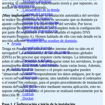
Versiones obsoletas
servidor, la contraseña del superusuario (root) y, por supuesto, su
Documentación
nombre de dominio registrado.
Lanzamiento de la tienda
Compra del servidor
¡Muy importante!
Para que la instalación automática del servidor
Registro de dominio
se realice sin problemas ni fallos, es necesario que su dominio ya
Instalación del programa
apunte correctamente a la dirección IP del servidor. Por favor,
Instalación del servidor
asegúrese de haber completado por completo toda la configuración
Tienda de demostración
por parte del registrador y de haber añadido el registro DNS
necesario (registro A). Hemos hablado de ello con más detalle en la
Guía completa
sección anterior:
registro de un nombre de dominio
.
Ayuda
Acuerdo de licencia
Tenga en cuenta: por ahora no debe intentar abrir su sitio en el
Condiciones y reglas de compra
navegador. La actualización de las zonas de dominio globales
(DNS) es un proceso que requiere cierto tiempo. La información
Preguntas y debates
sobre el nuevo dominio debe propagarse entre los servidores, lo que
Problemas y propuestas
normalmente tarda desde unos minutos hasta varias horas. Además,
Sobre nosotros
su proveedor local de Internet o el propio navegador pueden
Empresa
“almacenar en caché” temporalmente los datos antiguos, por lo que
Inversores
a veces no solo hay que esperar, sino también reiniciar el ordenador
o el router. Sin embargo, para el propio procedimiento de instalación
Telegram
remota del núcleo del servidor mediante nuestra aplicación, esto no
YouTube
supone ningún obstáculo: el proceso se realizará estrictamente por la
GitHub
dirección IP.
Docker
Paso 1. Configuración e inicio de la instalación