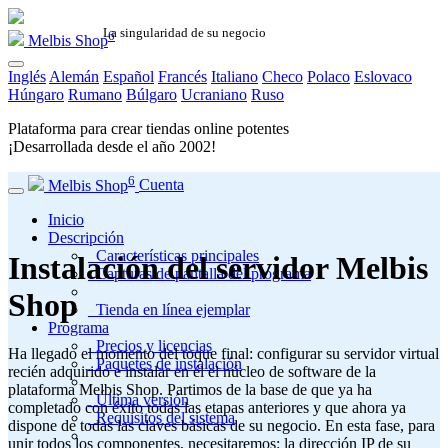
La singularidad de su negocio
6
Melbis Shop
Inglés
Alemán
Español
Francés
Italiano
Checo
Polaco
Eslovaco
Húngaro
Rumano
Búlgaro
Ucraniano
Ruso
Plataforma para crear tiendas online potentes
¡Desarrollada desde el año
2002
!
6
Melbis Shop
Cuenta
Inicio
Descripción
Características principales
Instalación del servidor Melbis
Capturas de pantalla del programa
Shop
Tienda en línea ejemplar
Programa
Precios y licencias
Ha llegado el momento del toque final: configurar su servidor virtual
Paquetes de instalación
recién adquirido e instalar en él el núcleo de software de la
plataforma Melbis Shop. Partimos de la base de que ya ha
Última versión
completado con éxito todas las etapas anteriores y que ahora ya
Requisitos del sistema
dispone de todas las claves básicas de su negocio. En esta fase, para
unir todos los componentes, necesitaremos: la dirección IP de su