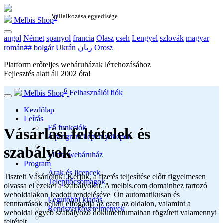
Vállalkozása egyedisége
6
Melbis Shop
angol
Német
spanyol
francia
Olasz
cseh
Lengyel
szlovák
magyar
román##
bolgár
Ukrán زبان
Orosz
Platform erőteljes webáruházak létrehozásához
Fejlesztés alatt áll
2002
óta!
6
Melbis Shop
Felhasználói fiók
Kezdőlap
Leírás
Fő funkciók
Vásárlási feltételek és
A program képernyőképei
szabályok
Minta webáruház
Program
Árak és licencek
Tisztelt Vásárlóink! Kérjük, a fizetés teljesítése előtt figyelmesen
Telepítőcsomagok
olvassa el ezeket a szabályokat. A melbis.com domainhez tartozó
weboldalakon leadott rendelésével Ön automatikusan és
Legutóbbi kiadás
fenntartások nélkül elfogadja az ezen az oldalon, valamint a
Rendszerkövetelmények
weboldal egyéb szabályozó dokumentumaiban rögzített valamennyi
feltételt.