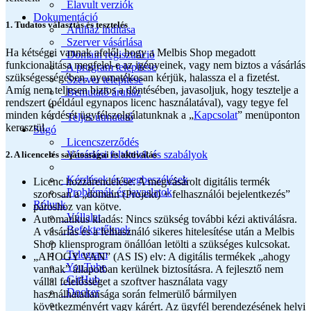
Elavult verziók
Dokumentáció
1. Tudatos választás és tesztelés
Áruház indítása
Szerver vásárlása
Ha kétségei vannak afelől, hogy a Melbis Shop megadott
Domain regisztráció
funkcionalitása megfelel-e az igényeinek, vagy nem biztos a vásárlás
A program telepítése
szükségességében, nyomatékosan kérjük, halassza el a fizetést.
Szerver telepítése
Amíg nem teljesen biztos a döntésében, javasoljuk, hogy tesztelje a
Bemutató áruház
rendszert (például egynapos licenc használatával), vagy tegye fel
minden kérdését ügyfélszolgálatunknak a „
Kapcsolat
” menüponton
Teljes útmutató
keresztül.
Súgó
Licencszerződés
Vásárlási feltételek és szabályok
2. A licencelés sajátosságai és aktiválás
Kérdések és megbeszélések
Licenc hozzárendelése: A megvásárolt digitális termék
Problémák és javaslatok
szorosan a „domain (Projekt) + felhasználói bejelentkezés”
Rólunk
pároshoz van kötve.
Vállalat
Automatikus kiadás: Nincs szükség további kézi aktiválásra.
Befektetőknek
A vásárlás és a felhasználó sikeres hitelesítése után a Melbis
Shop kliensprogram önállóan letölti a szükséges kulcsokat.
Telegram
„AHOGY VAN” (AS IS) elv: A digitális termékek „ahogy
YouTube
vannak” állapotban kerülnek biztosításra. A fejlesztő nem
GitHub
vállal felelősséget a szoftver használata vagy
Docker
használhatatlansága során felmerülő bármilyen
következményért vagy kárért. Az ügyfél berendezésének helyi