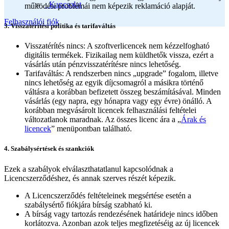
Kapcsolat
működési problémái nem képezik reklamáció alapját.
Felhasználói fiók
3. Visszatérítési politika és tarifaváltás
Visszatérítés nincs: A szoftverlicencek nem kézzelfogható
digitális termékek. Fizikailag nem küldhetők vissza, ezért a
vásárlás után pénzvisszatérítésre nincs lehetőség.
Tarifaváltás: A rendszerben nincs „upgrade” fogalom, illetve
nincs lehetőség az egyik díjcsomagról a másikra történő
váltásra a korábban befizetett összeg beszámításával. Minden
vásárlás (egy napra, egy hónapra vagy egy évre) önálló. A
korábban megvásárolt licencek felhasználási feltételei
változatlanok maradnak. Az összes licenc ára a „
Árak és
licencek
” menüpontban található.
4. Szabálysértések és szankciók
Ezek a szabályok elválaszthatatlanul kapcsolódnak a
Licencszerződéshez, és annak szerves részét képezik.
A Licencszerződés feltételeinek megsértése esetén a
szabálysértő fiókjára bírság szabható ki.
A bírság vagy tartozás rendezésének határideje nincs időben
korlátozva. Azonban azok teljes megfizetéséig az új licencek