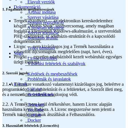
Elavult verziók
Dokumentáció
1. Fogalmak és meghatározások
Áruház indítása
Szerver vásárlása
Termék (Szoftver) — az elektronikus kereskedelemhez
Domain regisztráció
készült „Melbis Shop” szoftvercsomag, amely magában
A program telepítése
foglalja a kliensoldali Windows-alkalmazást, a szerveroldali
Szerver telepítése
PHP-szkripteket, az adatbázis-struktúrát és a kapcsolódó
Bemutató áruház
dokumentációt.
Licenc — nem kizárólagos jog a Termék használatára a
Teljes útmutató
választott díjcsomagnak megfelelően (napi, havi, éves).
Súgó
Projekt — egyetlen adatbázisból kezelt webáruház egységes
Licencszerződés
üzleti logikája.
Vásárlási feltételek és szabályok
2. Szerzői jogok
Kérdések és megbeszélések
Problémák és javaslatok
Rólunk
2.1. A Termékre vonatkozó valamennyi kizárólagos jog, beleértve a
Vállalat
programkódot, az architektúrát és a felületeket, a Szerzőt illeti meg,
Befektetőknek
és a nemzetközi szellemi tulajdonjog védi.
2.2. A Termék nem kerül értékesítésre, hanem Licenc alapján
Telegram
használatra kerül átadásra. A Licenc megszerzése nem jelenti a
YouTube
Termék tulajdonjogának átszállását a Felhasználóra.
GitHub
Docker
3. Használati feltételek (Licencelés)