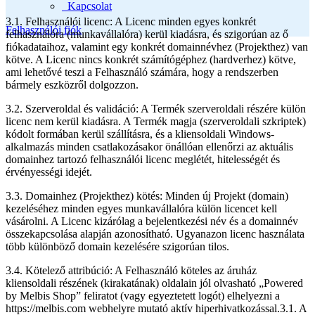
Kapcsolat
3.1. Felhasználói licenc: A Licenc minden egyes konkrét
Felhasználói fiók
felhasználóra (munkavállalóra) kerül kiadásra, és szigorúan az ő
fiókadataihoz, valamint egy konkrét domainnévhez (Projekthez) van
kötve. A Licenc nincs konkrét számítógéphez (hardverhez) kötve,
ami lehetővé teszi a Felhasználó számára, hogy a rendszerben
bármely eszközről dolgozzon.
3.2. Szerveroldal és validáció: A Termék szerveroldali részére külön
licenc nem kerül kiadásra. A Termék magja (szerveroldali szkriptek)
kódolt formában kerül szállításra, és a kliensoldali Windows-
alkalmazás minden csatlakozásakor önállóan ellenőrzi az aktuális
domainhez tartozó felhasználói licenc meglétét, hitelességét és
érvényességi idejét.
3.3. Domainhez (Projekthez) kötés: Minden új Projekt (domain)
kezeléséhez minden egyes munkavállalóra külön licencet kell
vásárolni. A Licenc kizárólag a bejelentkezési név és a domainnév
összekapcsolása alapján azonosítható. Ugyanazon licenc használata
több különböző domain kezelésére szigorúan tilos.
3.4. Kötelező attribúció: A Felhasználó köteles az áruház
kliensoldali részének (kirakatának) oldalain jól olvasható „Powered
by Melbis Shop” feliratot (vagy egyeztetett logót) elhelyezni a
https://melbis.com webhelyre mutató aktív hiperhivatkozással.3.1. A