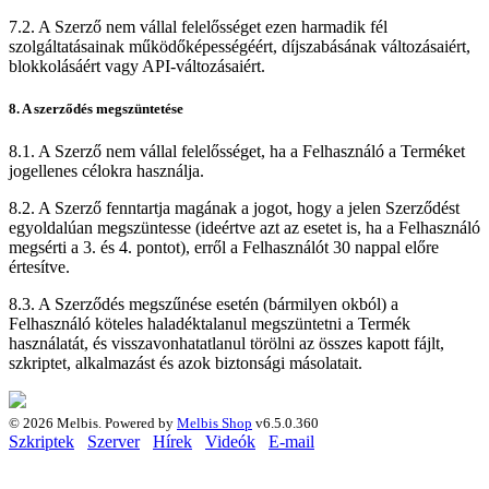
7.2. A Szerző nem vállal felelősséget ezen harmadik fél
szolgáltatásainak működőképességéért, díjszabásának változásaiért,
blokkolásáért vagy API-változásaiért.
8. A szerződés megszüntetése
8.1. A Szerző nem vállal felelősséget, ha a Felhasználó a Terméket
jogellenes célokra használja.
8.2. A Szerző fenntartja magának a jogot, hogy a jelen Szerződést
egyoldalúan megszüntesse (ideértve azt az esetet is, ha a Felhasználó
megsérti a 3. és 4. pontot), erről a Felhasználót 30 nappal előre
értesítve.
8.3. A Szerződés megszűnése esetén (bármilyen okból) a
Felhasználó köteles haladéktalanul megszüntetni a Termék
használatát, és visszavonhatatlanul törölni az összes kapott fájlt,
szkriptet, alkalmazást és azok biztonsági másolatait.
© 2026 Melbis.
Powered by
Melbis Shop
v6.5.0.360
Szkriptek
Szerver
Hírek
Videók
E-mail