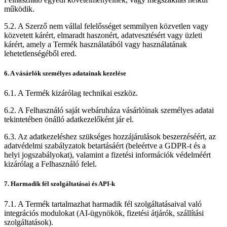
működik.
5.2. A Szerző nem vállal felelősséget semmilyen közvetlen vagy
közvetett kárért, elmaradt haszonért, adatvesztésért vagy üzleti
kárért, amely a Termék használatából vagy használatának
lehetetlenségéből ered.
6. A vásárlók személyes adatainak kezelése
6.1. A Termék kizárólag technikai eszköz.
6.2. A Felhasználó saját webáruháza vásárlóinak személyes adatai
tekintetében önálló adatkezelőként jár el.
6.3. Az adatkezeléshez szükséges hozzájárulások beszerzéséért, az
adatvédelmi szabályzatok betartásáért (beleértve a GDPR-t és a
helyi jogszabályokat), valamint a fizetési információk védelméért
kizárólag a Felhasználó felel.
7. Harmadik fél szolgáltatásai és API-k
7.1. A Termék tartalmazhat harmadik fél szolgáltatásaival való
integrációs modulokat (AI-ügynökök, fizetési átjárók, szállítási
szolgáltatások).