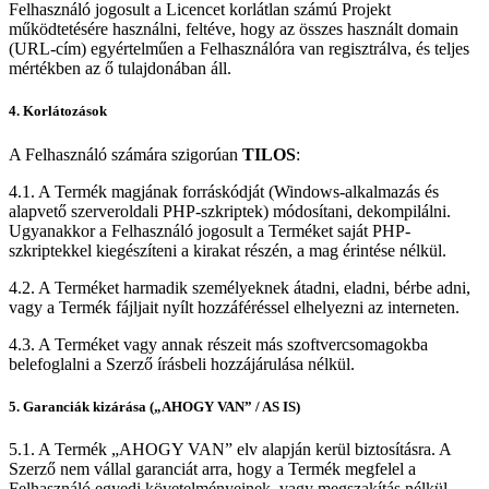
Felhasználó jogosult a Licencet korlátlan számú Projekt
működtetésére használni, feltéve, hogy az összes használt domain
(URL-cím) egyértelműen a Felhasználóra van regisztrálva, és teljes
mértékben az ő tulajdonában áll.
4. Korlátozások
A Felhasználó számára szigorúan
TILOS
:
4.1. A Termék magjának forráskódját (Windows-alkalmazás és
alapvető szerveroldali PHP-szkriptek) módosítani, dekompilálni.
Ugyanakkor a Felhasználó jogosult a Terméket saját PHP-
szkriptekkel kiegészíteni a kirakat részén, a mag érintése nélkül.
4.2. A Terméket harmadik személyeknek átadni, eladni, bérbe adni,
vagy a Termék fájljait nyílt hozzáféréssel elhelyezni az interneten.
4.3. A Terméket vagy annak részeit más szoftvercsomagokba
belefoglalni a Szerző írásbeli hozzájárulása nélkül.
5. Garanciák kizárása („AHOGY VAN” / AS IS)
5.1. A Termék „AHOGY VAN” elv alapján kerül biztosításra. A
Szerző nem vállal garanciát arra, hogy a Termék megfelel a
Felhasználó egyedi követelményeinek, vagy megszakítás nélkül