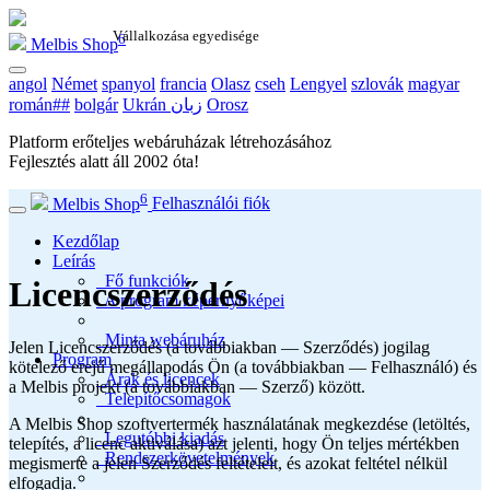
Vállalkozása egyedisége
6
Melbis Shop
angol
Német
spanyol
francia
Olasz
cseh
Lengyel
szlovák
magyar
román##
bolgár
Ukrán زبان
Orosz
Platform erőteljes webáruházak létrehozásához
Fejlesztés alatt áll
2002
óta!
6
Melbis Shop
Felhasználói fiók
Kezdőlap
Leírás
Fő funkciók
Licencszerződés
A program képernyőképei
Minta webáruház
Jelen Licencszerződés (a továbbiakban — Szerződés) jogilag
Program
kötelező erejű megállapodás Ön (a továbbiakban — Felhasználó) és
Árak és licencek
a Melbis projekt (a továbbiakban — Szerző) között.
Telepítőcsomagok
A Melbis Shop szoftvertermék használatának megkezdése (letöltés,
Legutóbbi kiadás
telepítés, a licenc aktiválása) azt jelenti, hogy Ön teljes mértékben
Rendszerkövetelmények
megismerte a jelen Szerződés feltételeit, és azokat feltétel nélkül
elfogadja.