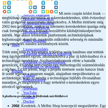
Elavult verziók
Dokumentáció
Áruház indítása
Mi nem csupán kódot írunk —
Szerver vásárlása
megbízható alapot teremtünk az e-kereskedelemhez, több évtizednyi
Domain regisztráció
valós gyakorlati tapasztalatra támaszkodva. A Melbis története még
A program telepítése
2002-ben kezdődött, amikor az internetes kereskedelem iparága még
Szerver telepítése
csak formálódott, és a hálózati hozzáférést kilobájt/másodpercben
Bemutató áruház
mérték. Már akkor lefektettük platformunk architektúrájának
legfontosabb alapelvét: maximális működési sebesség és minimális
Teljes útmutató
szerverterhelés minden körülmények között.
Súgó
Licencszerződés
Több mint húsz év folyamatos fejlődése során hatalmas utat tettünk
Vásárlási feltételek és szabályok
meg ügyfeleinkkel együtt, alkalmazkodva a piac új kihívásaihoz és a
technológiai trendekhez. Szoftverplatformunk elérte a hatodik
Kérdések és megbeszélések
generációt. Ez pedig nem csupán egy marketingcélú számmódosítás
Problémák és javaslatok
a névben. Ez azt jelenti, hogy a projekt története során hatszor írtuk
Rólunk
át szinte teljesen a program magját, alapjaiban megváltoztatva az
Vállalat
architektúrát, hogy az mindig a technológiai fejlődés élvonalában
Befektetőknek
maradjon, és megfeleljen a nagy terhelésű e-kereskedelem egyre
növekvő igényeinek.
Telegram
YouTube
A platform evolúciója: fejlődésünk mérföldkövei
GitHub
Docker
2002
: Kezdetek. A Melbis Shop koncepció megszületése. Egy