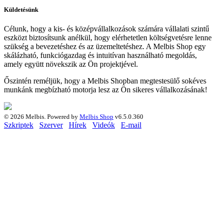
Küldetésünk
Célunk, hogy a kis- és középvállalkozások számára vállalati szintű
eszközt biztosítsunk anélkül, hogy elérhetetlen költségvetésre lenne
szükség a bevezetéshez és az üzemeltetéshez. A Melbis Shop egy
skálázható, funkciógazdag és intuitívan használható megoldás,
amely együtt növekszik az Ön projektjével.
Őszintén reméljük, hogy a Melbis Shopban megtestesülő sokéves
munkánk megbízható motorja lesz az Ön sikeres vállalkozásának!
© 2026 Melbis.
Powered by
Melbis Shop
v6.5.0.360
Szkriptek
Szerver
Hírek
Videók
E-mail