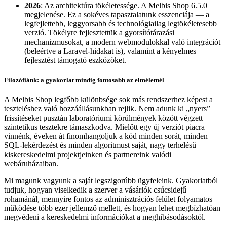
2026
: Az architektúra tökéletessége. A Melbis Shop 6.5.0
megjelenése. Ez a sokéves tapasztalatunk esszenciája — a
legfejlettebb, leggyorsabb és technológiailag legtökéletesebb
verzió. Tökélyre fejlesztettük a gyorsítótárazási
mechanizmusokat, a modern webmodulokkal való integrációt
(beleértve a Laravel-hidakat is), valamint a kényelmes
fejlesztést támogató eszközöket.
Filozófiánk: a gyakorlat mindig fontosabb az elméletnél
A Melbis Shop legfőbb különbsége sok más rendszerhez képest a
teszteléshez való hozzáállásunkban rejlik. Nem adunk ki „nyers”
frissítéseket pusztán laboratóriumi körülmények között végzett
szintetikus tesztekre támaszkodva. Mielőtt egy új verziót piacra
vinnénk, éveken át finomhangoljuk a kód minden sorát, minden
SQL-lekérdezést és minden algoritmust saját, nagy terhelésű
kiskereskedelmi projektjeinken és partnereink valódi
webáruházaiban.
Mi magunk vagyunk a saját legszigorúbb ügyfeleink. Gyakorlatból
tudjuk, hogyan viselkedik a szerver a vásárlók csúcsidejű
rohamánál, mennyire fontos az adminisztrációs felület folyamatos
működése több ezer jellemző mellett, és hogyan lehet megbízhatóan
megvédeni a kereskedelmi információkat a meghibásodásoktól.