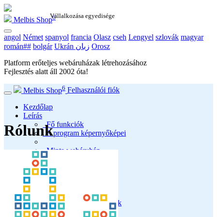
Vállalkozása egyedisége
6
Melbis Shop
angol
Német
spanyol
francia
Olasz
cseh
Lengyel
szlovák
magyar
román##
bolgár
Ukrán زبان
Orosz
Platform erőteljes webáruházak létrehozásához
Fejlesztés alatt áll
2002
óta!
6
Melbis Shop
Felhasználói fiók
Kezdőlap
Leírás
Fő funkciók
Rólunk
A program képernyőképei
Minta webáruház
Program
Árak és licencek
Telepítőcsomagok
Legutóbbi kiadás
Rendszerkövetelmények