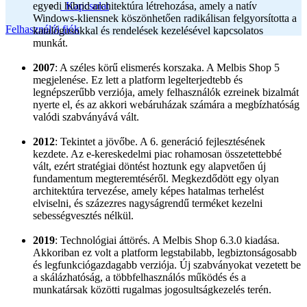
egyedi hibrid architektúra létrehozása, amely a natív
Kapcsolat
Windows-kliensnek köszönhetően radikálisan felgyorsította a
Felhasználói fiók
katalógusokkal és rendelések kezelésével kapcsolatos
munkát.
2007
: A széles körű elismerés korszaka. A Melbis Shop 5
megjelenése. Ez lett a platform legelterjedtebb és
legnépszerűbb verziója, amely felhasználók ezreinek bizalmát
nyerte el, és az akkori webáruházak számára a megbízhatóság
valódi szabványává vált.
2012
: Tekintet a jövőbe. A 6. generáció fejlesztésének
kezdete. Az e-kereskedelmi piac rohamosan összetettebbé
vált, ezért stratégiai döntést hoztunk egy alapvetően új
fundamentum megteremtéséről. Megkezdődött egy olyan
architektúra tervezése, amely képes hatalmas terhelést
elviselni, és százezres nagyságrendű terméket kezelni
sebességvesztés nélkül.
2019
: Technológiai áttörés. A Melbis Shop 6.3.0 kiadása.
Akkoriban ez volt a platform legstabilabb, legbiztonságosabb
és legfunkciógazdagabb verziója. Új szabványokat vezetett be
a skálázhatóság, a többfelhasználós működés és a
munkatársak közötti rugalmas jogosultságkezelés terén.