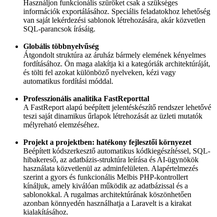
Használjon funkcionális szűrőket csak a szükséges
információk exportálásához. Speciális feladatokhoz lehetőség
van saját lekérdezési sablonok létrehozására, akár közvetlen
SQL-parancsok írásáig.
Globális többnyelvűség
Átgondolt struktúra az áruház bármely elemének kényelmes
fordításához. Ön maga alakítja ki a kategóriák architektúráját,
és tölti fel azokat különböző nyelveken, kézi vagy
automatikus fordítási móddal.
Professzionális analitika FastReporttal
A FastReport alapú beépített jelentéskészítő rendszer lehetővé
teszi saját dinamikus űrlapok létrehozását az üzleti mutatók
mélyreható elemzéséhez.
Projekt a projektben: hatékony fejlesztői környezet
Beépített kódszerkesztő automatikus kódkiegészítéssel, SQL-
hibakereső, az adatbázis-struktúra leírása és AI-ügynökök
használata közvetlenül az adminfelületen. Alapértelmezés
szerint a gyors és funkcionális Melbis PHP-kontrollert
kínáljuk, amely kiválóan működik az adatbázissal és a
sablonokkal. A rugalmas architektúrának köszönhetően
azonban könnyedén használhatja a Laravelt is a kirakat
kialakításához.