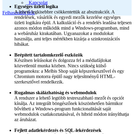
Kapcsolat
Egységes üzleti logika
A lehető legkisebbre csökkentettük az absztrakciót. A
Felhasználói fiók
rendelések, vásárlók és egyedi mezők kezelése egységes
üzleti logikára épül. A kalkuláció és a rendelés leadása teljesen
azonos módon működik mind a Windows-programban, mind
a webáruház kirakatában. Ugyanazokat a modulokat
használja, ami teljes mértékben kizárja a szinkronizációs
hibákat.
Beépített tartalomkezelő eszközök
Készítsen leírásokat és dolgozza fel a médiafájlokat
közvetlenül munka közben. Nincs szükség külső
programokra: a Melbis Shop saját képszerkesztővel és egy
Chromium motorra épülő nagy teljesítményű HTML-
szerkesztővel rendelkezik.
Rugalmas skálázhatóság és webmodulok
A rendszer a lehető legtöbb testreszabható mezőt és opciót
kínálja. Az integrált böngészőnek köszönhetően bármikor
bővítheti a Windows-program funkcionalitását saját
webmodulok csatlakoztatásával, és hibrid módon irányíthatja
az áruházat.
Fejlett adatlekérdezés és SQL-lekérdezések