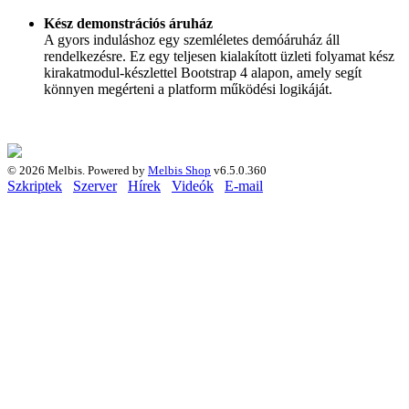
Kész demonstrációs áruház
A gyors induláshoz egy szemléletes demóáruház áll
rendelkezésre. Ez egy teljesen kialakított üzleti folyamat kész
kirakatmodul-készlettel Bootstrap 4 alapon, amely segít
könnyen megérteni a platform működési logikáját.
© 2026 Melbis.
Powered by
Melbis Shop
v6.5.0.360
Szkriptek
Szerver
Hírek
Videók
E-mail