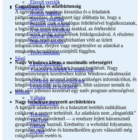
Elavult verziók
Csapatmunka és adatbiztonság
Dokumentáció
A szerepkörök rugalmas kiosztása és a feladatok
Áruház indítása
párhuzamosítása. A rendszert úgy állíthatja be, hogy a
Szerver vásárlása
tartalomkezelők csak a katalógus feltöltésével foglalkozzanak,
Domain regisztráció
a logisztikai munkatársak az árakkal, az értékesítési
A program telepítése
menedzserek pedig a rendelések feldolgozásával. A részletes
Szerver telepítése
jogosultsági rendszer megbízhatóan védi az üzleti
Bemutató áruház
információkat, elrejtve vagy megjelenítve az adatokat a
munkatárs hozzáférési szintjétől függően.
Teljes útmutató
Súgó
Natív Windows kliens a maximális sebességért
Licencszerződés
Felejtse el a webes felületek hosszú betöltését. Nagy
Vásárlási feltételek és szabályok
adatmennyiségek kezeléséhez külön Windows-alkalmazást
hoztunk létre. Ez azonnal letölti a szükséges információkat, és
Kérdések és megbeszélések
lehetővé teszi több száz beszállító, több százezer termék és
Problémák és javaslatok
több ezer jellemző kezelését egy natív program sebességével.
Rólunk
Vállalat
Nagy terhelésre tervezett architektúra
Befektetőknek
A kötegelt adatkezelés és a halasztott betöltés radikálisan
csökkenti a szerver terhelését. Az adatbázis nem „rángatódik”
Telegram
minden egyes műveletnél — a rendszer fejlett háromszintű
YouTube
gyorsítótárazást használ. Eredmény: a weboldal folyamatos,
GitHub
zavartalan működése és kiemelkedően gyors válaszidő még
Docker
csúcsforgalom esetén is.