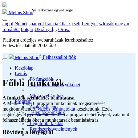
Vállalkozása egyedisége
6
Melbis Shop
angol
Német
spanyol
francia
Olasz
cseh
Lengyel
szlovák
magyar
román##
bolgár
Ukrán زبان
Orosz
Platform erőteljes webáruházak létrehozásához
Fejlesztés alatt áll
2002
óta!
6
Melbis Shop
Felhasználói fiók
Kezdőlap
Leírás
Fő funkciók
Főbb funkciók
A program képernyőképei
Minta webáruház
A funkciók szemléletes bemutatása
Program
A Melbis Shop 6 program funkcióinak megismerését
Árak és licencek
megkönnyítendő,
videós bemutatókat
készítettünk. Ezek
Telepítőcsomagok
segítségével gyorsan áttekintheti a program lehetőségeit, valamint
felhasználhatja őket a munkatársak betanítására is.
Legutóbbi kiadás
Rendszerkövetelmények
Röviden a lényegről