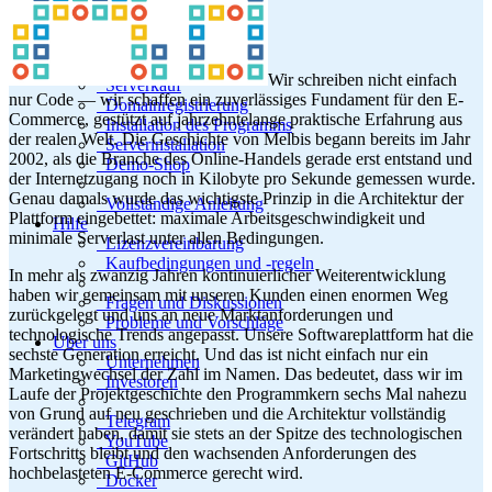
Veraltete Versionen
Dokumentation
Shop-Start
Wir schreiben nicht einfach
Serverkauf
nur Code — wir schaffen ein zuverlässiges Fundament für den E-
Domainregistrierung
Commerce, gestützt auf jahrzehntelange praktische Erfahrung aus
Installation des Programms
der realen Welt. Die Geschichte von Melbis begann bereits im Jahr
Serverinstallation
2002, als die Branche des Online-Handels gerade erst entstand und
Demo-Shop
der Internetzugang noch in Kilobyte pro Sekunde gemessen wurde.
Genau damals wurde das wichtigste Prinzip in die Architektur der
Vollständige Anleitung
Plattform eingebettet: maximale Arbeitsgeschwindigkeit und
Hilfe
minimale Serverlast unter allen Bedingungen.
Lizenzvereinbarung
Kaufbedingungen und -regeln
In mehr als zwanzig Jahren kontinuierlicher Weiterentwicklung
haben wir gemeinsam mit unseren Kunden einen enormen Weg
Fragen und Diskussionen
zurückgelegt und uns an neue Marktanforderungen und
Probleme und Vorschläge
technologische Trends angepasst. Unsere Softwareplattform hat die
Über uns
sechste Generation erreicht. Und das ist nicht einfach nur ein
Unternehmen
Marketingwechsel der Zahl im Namen. Das bedeutet, dass wir im
Investoren
Laufe der Projektgeschichte den Programmkern sechs Mal nahezu
von Grund auf neu geschrieben und die Architektur vollständig
Telegram
verändert haben, damit sie stets an der Spitze des technologischen
YouTube
Fortschritts bleibt und den wachsenden Anforderungen des
GitHub
hochbelasteten E-Commerce gerecht wird.
Docker