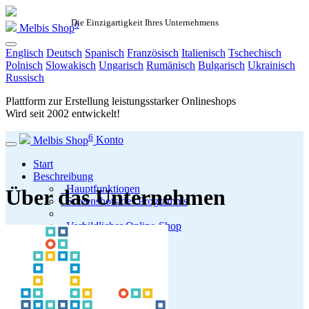
Die Einzigartigkeit Ihres Unternehmens
6
Melbis Shop
Englisch
Deutsch
Spanisch
Französisch
Italienisch
Tschechisch
Polnisch
Slowakisch
Ungarisch
Rumänisch
Bulgarisch
Ukrainisch
Russisch
Plattform zur Erstellung leistungsstarker Onlineshops
Wird seit
2002
entwickelt!
6
Melbis Shop
Konto
Start
Beschreibung
Hauptfunktionen
Über das Unternehmen
Screenshots des Programms
Vorbildlicher Online-Shop
Programm
Preise und Lizenzen
Installationspakete
Letzte Version
Systemanforderungen