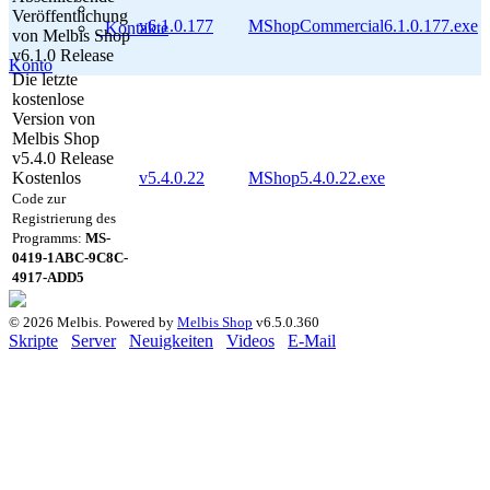
Veröffentlichung
v6.1.0.177
MShopCommercial6.1.0.177.exe
Kontakte
von Melbis Shop
v6.1.0
Release
Konto
Die letzte
kostenlose
Version von
Melbis Shop
v5.4.0
Release
Kostenlos
v5.4.0.22
MShop5.4.0.22.exe
Code zur
Registrierung des
Programms:
MS-
0419-1ABC-9C8C-
4917-ADD5
© 2026 Melbis.
Powered by
Melbis Shop
v6.5.0.360
Skripte
Server
Neuigkeiten
Videos
E-Mail