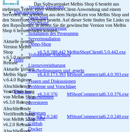
Das Softwarepaket Melbis Shop 6 besteht aus
Veraltete Versionen
mehreren Teilen: einer Windows-Client-Anwendung und einem
Dokumentation
Serverteil, der wiederum aus dem Skript-Kern von Melbis Shop und
Shop-Start
den Storefront-Skripten besteht. Auf dieser Seite finden Sie Links zu
Serverkauf
den Repositories, in denen Sie die gewünschte Version von Melbis
Domainregistrierung
Shop 6 herunterladen können.
Installation des Programms
Serverinstallation
Aktuelle neueste
Demo-Shop
Version Melbis
Shop
v6.5.0.288.442
MelbisShopClient6.5.0.442.exe
Vollständige Anleitung
v.6.5.0
neueste
Hilfe
Release
Lizenzvereinbarung
Aktuelle Version
Kaufbedingungen und -regeln
Melbis Shop
v6.4.0.173.393
MShopCommercial6.4.0.393.exe
v.6.4.0
Release
Fragen und Diskussionen
Abschließende
Probleme und Vorschläge
Veröffentlichung
Über uns
v6.3.0.376
MShopCommercial6.3.0.376.exe
von Melbis Shop
Unternehmen
v6.3.0
Release
Investoren
Abschließende
Telegram
Veröffentlichung
v6.2.0.240
MShopCommercial6.2.0.240.exe
YouTube
von Melbis Shop
GitHub
v6.2.0
Release
Docker
Abschließende