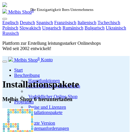
Die Einzigartigkeit Ihres Unternehmens
6
Melbis Shop
Englisch
Deutsch
Spanisch
Französisch
Italienisch
Tschechisch
Polnisch
Slowakisch
Ungarisch
Rumänisch
Bulgarisch
Ukrainisch
Russisch
Plattform zur Erstellung leistungsstarker Onlineshops
Wird seit
2002
entwickelt!
6
Melbis Shop
Konto
Start
Beschreibung
Hauptfunktionen
Installationspakete
Screenshots des Programms
Vorbildlicher Online-Shop
Melbis Shop 6 herunterladen
Programm
Preise und Lizenzen
Installationspakete
Letzte Version
Systemanforderungen