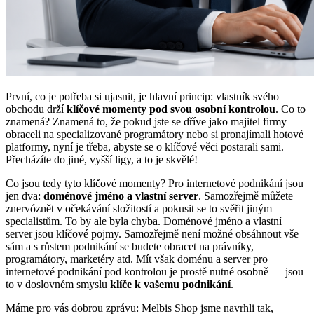
Kontakty
Uživatelský účet
První, co je potřeba si ujasnit, je hlavní princip: vlastník svého
obchodu drží
klíčové momenty pod svou osobní kontrolou
. Co to
znamená? Znamená to, že pokud jste se dříve jako majitel firmy
obraceli na specializované programátory nebo si pronajímali hotové
platformy, nyní je třeba, abyste se o klíčové věci postarali sami.
Přecházíte do jiné, vyšší ligy, a to je skvělé!
Co jsou tedy tyto klíčové momenty? Pro internetové podnikání jsou
jen dva:
doménové jméno a vlastní server
. Samozřejmě můžete
znervóznět v očekávání složitostí a pokusit se to svěřit jiným
specialistům. To by ale byla chyba. Doménové jméno a vlastní
server jsou klíčové pojmy. Samozřejmě není možné obsáhnout vše
sám a s růstem podnikání se budete obracet na právníky,
programátory, marketéry atd. Mít však doménu a server pro
internetové podnikání pod kontrolou je prostě nutné osobně — jsou
to v doslovném smyslu
klíče k vašemu podnikání
.
Máme pro vás dobrou zprávu: Melbis Shop jsme navrhli tak,