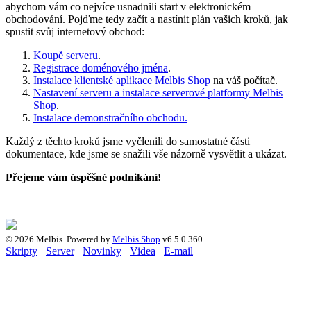
abychom vám co nejvíce usnadnili start v elektronickém
obchodování. Pojďme tedy začít a nastínit plán vašich kroků, jak
spustit svůj internetový obchod:
Koupě serveru
.
Registrace doménového jména
.
Instalace klientské aplikace Melbis Shop
na váš počítač.
Nastavení serveru a instalace serverové platformy Melbis
Shop
.
Instalace demonstračního obchodu.
Každý z těchto kroků jsme vyčlenili do samostatné části
dokumentace, kde jsme se snažili vše názorně vysvětlit a ukázat.
Přejeme vám úspěšné podnikání!
© 2026 Melbis.
Powered by
Melbis Shop
v6.5.0.360
Skripty
Server
Novinky
Videa
E-mail