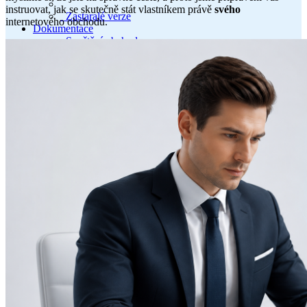
instruovat, jak se skutečně stát vlastníkem právě
svého
Zastaralé verze
internetového obchodu.
Dokumentace
Spuštění obchodu
Nákup serveru
Registrace domény
Instalace programu
Instalace serveru
Ukázkový obchod
Kompletní průvodce
Nápověda
Licenční smlouva
Podmínky a pravidla nákupu
Otázky a diskuze
Problémy a návrhy
O nás
Společnost
Investorům
Telegram
YouTube
GitHub
Docker