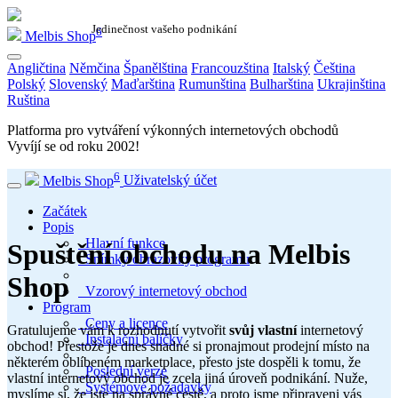
Jedinečnost vašeho podnikání
6
Melbis Shop
Angličtina
Němčina
Španělština
Francouzština
Italský
Čeština
Polský
Slovenský
Maďarština
Rumunština
Bulharština
Ukrajinština
Ruština
Platforma pro vytváření výkonných internetových obchodů
Vyvíjí se od roku
2002
!
6
Melbis Shop
Uživatelský účet
Začátek
Popis
Hlavní funkce
Spuštění obchodu na Melbis
Snímky obrazovky programu
Shop
Vzorový internetový obchod
Program
Ceny a licence
Gratulujeme vám k rozhodnutí vytvořit
svůj vlastní
internetový
Instalační balíčky
obchod! Přestože je dnes snadné si pronajmout prodejní místo na
některém oblíbeném marketplace, přesto jste dospěli k tomu, že
Poslední verze
vlastní internetový obchod je zcela jiná úroveň podnikání. Nuže,
Systémové požadavky
myslíme si, že jste na správné cestě, a proto jsme připraveni vás