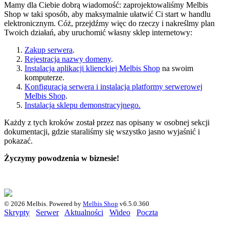
Mamy dla Ciebie dobrą wiadomość: zaprojektowaliśmy Melbis
Shop w taki sposób, aby maksymalnie ułatwić Ci start w handlu
elektronicznym. Cóż, przejdźmy więc do rzeczy i nakreślmy plan
Twoich działań, aby uruchomić własny sklep internetowy:
Zakup serwera
.
Rejestracja nazwy domeny
.
Instalacja aplikacji klienckiej Melbis Shop
na swoim
komputerze.
Konfiguracja serwera i instalacja platformy serwerowej
Melbis Shop
.
Instalacja sklepu demonstracyjnego.
Każdy z tych kroków został przez nas opisany w osobnej sekcji
dokumentacji, gdzie staraliśmy się wszystko jasno wyjaśnić i
pokazać.
Życzymy powodzenia w biznesie!
© 2026 Melbis.
Powered by
Melbis Shop
v6.5.0.360
Skrypty
Serwer
Aktualności
Wideo
Poczta