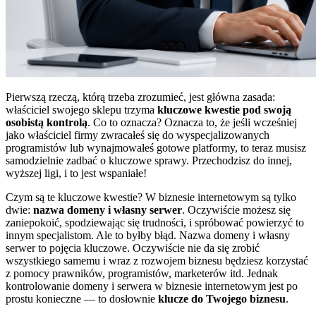
Kontakt
Konto użytkownika
Pierwszą rzeczą, którą trzeba zrozumieć, jest główna zasada:
właściciel swojego sklepu trzyma
kluczowe kwestie pod swoją
osobistą kontrolą
. Co to oznacza? Oznacza to, że jeśli wcześniej
jako właściciel firmy zwracałeś się do wyspecjalizowanych
programistów lub wynajmowałeś gotowe platformy, to teraz musisz
samodzielnie zadbać o kluczowe sprawy. Przechodzisz do innej,
wyższej ligi, i to jest wspaniałe!
Czym są te kluczowe kwestie? W biznesie internetowym są tylko
dwie:
nazwa domeny i własny serwer
. Oczywiście możesz się
zaniepokoić, spodziewając się trudności, i spróbować powierzyć to
innym specjalistom. Ale to byłby błąd. Nazwa domeny i własny
serwer to pojęcia kluczowe. Oczywiście nie da się zrobić
wszystkiego samemu i wraz z rozwojem biznesu będziesz korzystać
z pomocy prawników, programistów, marketerów itd. Jednak
kontrolowanie domeny i serwera w biznesie internetowym jest po
prostu konieczne — to dosłownie
klucze do Twojego biznesu
.