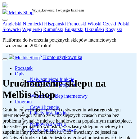
Wyjątkowość Twojego biznesu
6
Melbis Shop
Angielski
Niemiecki
Hiszpański
Francuski
Włoski
Czeski
Polski
Słowacki
Węgierski
Rumuński
Bułgarski
Ukraiński
Rosyjski
Platforma do tworzenia potężnych sklepów internetowych
Tworzona od
2002
roku!
6
Melbis Shop
Konto użytkownika
Początek
Opis
Najważniejsze funkcje
Uruchomienie sklepu na
Zrzuty ekranu programu
Melbis Shop
Wzorcowy sklep internetowy
Program
Ceny i licencje
Gratulujemy podjęcia decyzji o stworzeniu
własnego
sklepu
Pakiety instalacyjne
internetowego! Mimo że w dzisiejszych czasach można bez
problemu wynająć miejsce handlowe na popularnym marketplace,
Najnowsza wersja
doszedłeś jednak do wniosku, że własny sklep internetowy to
Wymagania systemowe
zupełnie inny poziom biznesu. Cóż, uważamy, że jesteś na
właściwej drodze, dlatego jesteśmy gotowi poinstruować Cię, jak