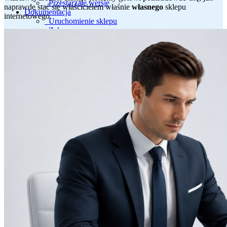
Przestarzałe wersje
naprawdę stać się właścicielem właśnie
własnego
sklepu
Dokumentacja
internetowego.
Uruchomienie sklepu
Zakup serwera
Rejestracja domeny
Instalacja programu
Instalacja serwera
Sklep demonstracyjny
Pełny przewodnik
Pomoc
Umowa licencyjna
Warunki i zasady zakupu
Pytania i dyskusje
Problemy i sugestie
O nas
Firma
Dla inwestorów
Telegram
YouTube
GitHub
Docker