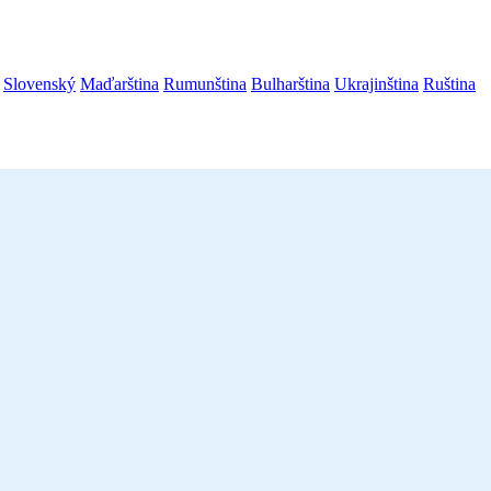
Slovenský
Maďarština
Rumunština
Bulharština
Ukrajinština
Ruština