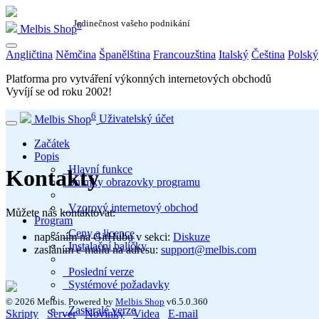
Jedinečnost vašeho podnikání
6
Melbis Shop
Angličtina
Němčina
Španělština
Francouzština
Italský
Čeština
Polský
Platforma pro vytváření výkonných internetových obchodů
Vyvíjí se od roku
2002
!
6
Melbis Shop
Uživatelský účet
Začátek
Popis
Hlavní funkce
Kontakty
Snímky obrazovky programu
Vzorový internetový obchod
Můžete nás kontaktovat:
Program
Ceny a licence
napsáním na GitHubu v sekci:
Diskuze
Instalační balíčky
zasláním e-mailu na adresu:
support@melbis.com
Poslední verze
Systémové požadavky
© 2026 Melbis.
Powered by
Melbis Shop
v6.5.0.360
Zastaralé verze
Skripty
Server
Novinky
Videa
E-mail