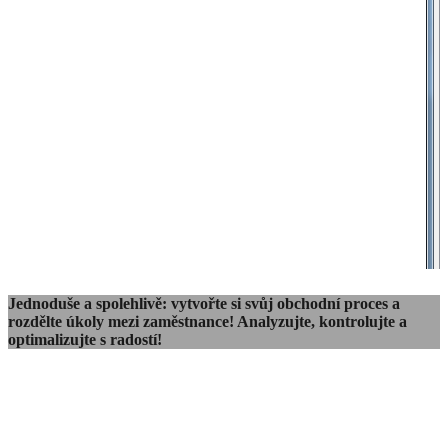
Jednoduše a spolehlivě: vytvořte si svůj obchodní proces a
rozdělte úkoly mezi zaměstnance! Analyzujte, kontrolujte a
optimalizujte s radostí!