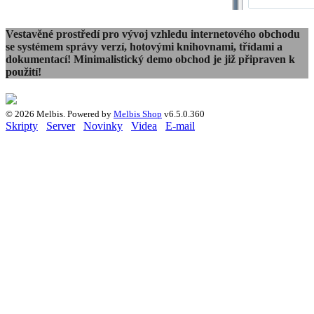
Vestavěné prostředí pro vývoj vzhledu internetového obchodu
se systémem správy verzí, hotovými knihovnami, třídami a
dokumentací! Minimalistický demo obchod je již připraven k
použití!
© 2026 Melbis.
Powered by
Melbis Shop
v6.5.0.360
Skripty
Server
Novinky
Videa
E-mail