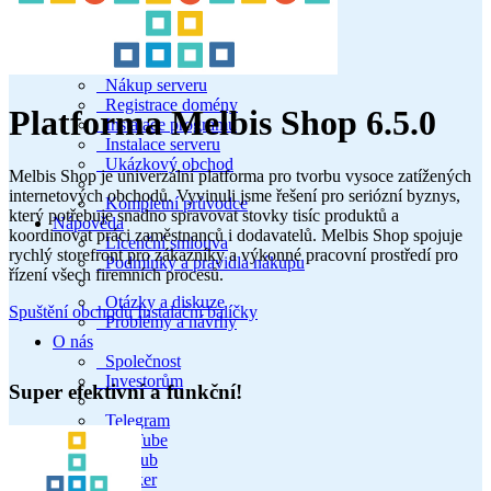
Zastaralé verze
Dokumentace
Spuštění obchodu
Nákup serveru
Registrace domény
Platforma Melbis Shop 6.5.0
Instalace programu
Instalace serveru
Ukázkový obchod
Melbis Shop je univerzální platforma pro tvorbu vysoce zatížených
internetových obchodů. Vyvinuli jsme řešení pro seriózní byznys,
Kompletní průvodce
který potřebuje snadno spravovat stovky tisíc produktů a
Nápověda
koordinovat práci zaměstnanců i dodavatelů. Melbis Shop spojuje
Licenční smlouva
rychlý storefront pro zákazníky a výkonné pracovní prostředí pro
Podmínky a pravidla nákupu
řízení všech firemních procesů.
Otázky a diskuze
Spuštění obchodu
Instalační balíčky
Problémy a návrhy
O nás
Společnost
Investorům
Super efektivní a funkční!
Telegram
YouTube
GitHub
Docker