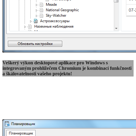
Veškerý výkon desktopové aplikace pro Windows s
integrovaným prohlížečem Chromium je kombinací funkčnosti
a škálovatelnosti vašeho projektu!