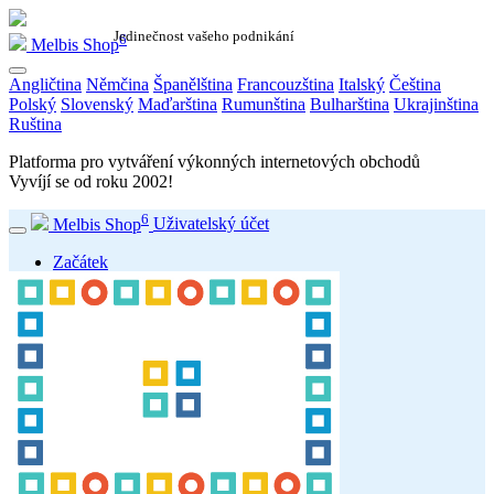
Jedinečnost vašeho podnikání
6
Melbis Shop
Angličtina
Němčina
Španělština
Francouzština
Italský
Čeština
Polský
Slovenský
Maďarština
Rumunština
Bulharština
Ukrajinština
Ruština
Platforma pro vytváření výkonných internetových obchodů
Vyvíjí se od roku
2002
!
6
Melbis Shop
Uživatelský účet
Začátek
Popis
Hlavní funkce
Snímky obrazovky programu
Vzorový internetový obchod
Program
Ceny a licence
Instalační balíčky
Poslední verze
Systémové požadavky