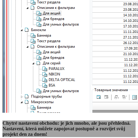
Chytré nastavení obchodu: je jich mnoho, ale jsou přehledná.
Nastavení, která můžete zapojovat postupně a rozvíjet svůj
projekt den za dnem!