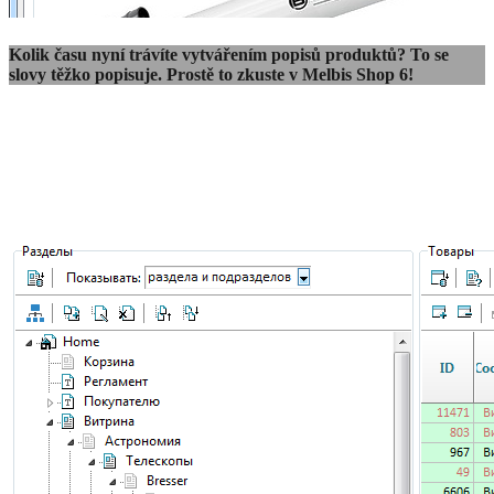
Kolik času nyní trávíte vytvářením popisů produktů? To se
slovy těžko popisuje. Prostě to zkuste v Melbis Shop 6!