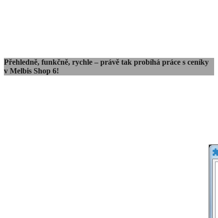
Přehledně, funkčně, rychle – právě tak probíhá práce s ceníky
v Melbis Shop 6!