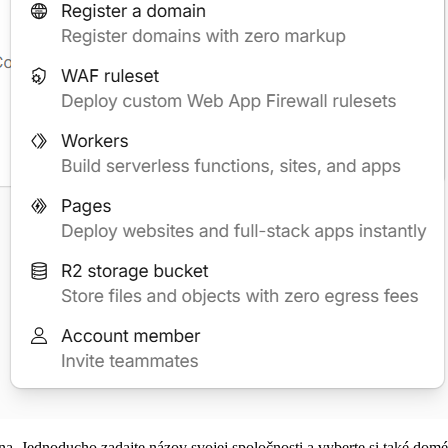
a. Jednoducho zadajte názov svojej spoločnosti a vyberte si také domé