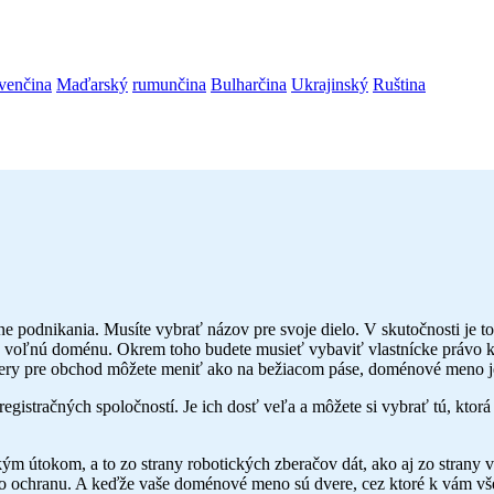
venčina
Maďarský
rumunčina
Bulharčina
Ukrajinský
Ruština
e podnikania. Musíte vybrať názov pre svoje dielo. V skutočnosti je to 
 voľnú doménu. Okrem toho budete musieť vybaviť vlastnícke právo k d
rvery pre obchod môžete meniť ako na bežiacom páse, doménové meno je 
gistračných spoločností. Je ich dosť veľa a môžete si vybrať tú, ktor
kým útokom, a to zo strany robotických zberačov dát, ako aj zo strany 
o ochranu. A keďže vaše doménové meno sú dvere, cez ktoré k vám všetc