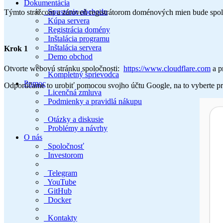
Dokumentácia
Spustenie obchodu
Týmto strážcom a zároveň registrátorom doménových mien bude spo
Kúpa servera
Registrácia domény
Inštalácia programu
Inštalácia servera
Krok 1
Demo obchod
Otvorte webovú stránku spoločnosti:
https://www.cloudflare.com
a pr
Kompletný sprievodca
Pomoc
Odporúčame to urobiť pomocou svojho účtu Google, na to vyberte prís
Licenčná zmluva
Podmienky a pravidlá nákupu
Otázky a diskusie
Problémy a návrhy
O nás
Spoločnosť
Investorom
Telegram
YouTube
GitHub
Docker
Kontakty