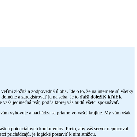
veľmi zložitá a zodpovedná úloha. Ide o to, že na internete sú všetky
oméne a zaregistrovať ju na seba. Je to ďalší
dôležitý kľúč k
vaša jedinečná tvár, podľa ktorej vás budú všetci spoznávať.
á vám vyhovuje a nachádza sa priamo vo vašej krajine. My vám však
vašich potenciálnych konkurentov. Preto, aby váš server nepracoval
i prichádzajú, je logické postaviť k nim strážcu.