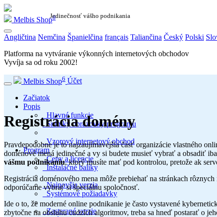
Jedinečnosť vášho podnikania
6
Melbis Shop
Angličtina
Nemčina
Španielčina
français
Taliančina
Český
Polski
Slo
Platforma na vytváranie výkonných internetových obchodov
Vyvíja sa od roku
2002
!
6
Melbis Shop
Účet
Začiatok
Popis
Hlavné funkcie
Registrácia domény
Snímky obrazovky programu
Vzorový internetový obchod
Pravdepodobne je to najzaujímavejšia časť organizácie vlastného onlin
Program
doménové mená jedinečné a vy si budete musieť vybrať a obsadiť iba
Ceny a licencie
vášmu podnikaniu
, ktorý musíte mať pod kontrolou, pretože ak se
Inštalačné balíky
Registrácia doménového mena môže prebiehať na stránkach rôznych re
Najnovšia verzia
odporúčame vybrať si špeciálnu spoločnosť.
Systémové požiadavky
Ide o to, že moderné online podnikanie je často vystavené kybernetic
Zastarané verzie
zbytočne na obsluhu cudzích algoritmov, treba sa hneď postarať o jeh