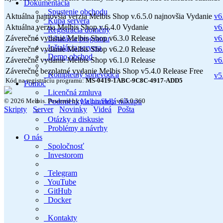
Dokumentácia
Spustenie obchodu
Aktuálna najnovšia verzia Melbis Shop v.6.5.0
najnovšia
Vydanie
v6
Kúpa servera
Aktuálna verzia Melbis Shop v.6.4.0
Vydanie
v6
Registrácia domény
Záverečné vydanie Melbis Shop v6.3.0
Release
v6
Inštalácia programu
Inštalácia servera
Záverečné vydanie Melbis Shop v6.2.0
Release
v6
Demo obchod
Záverečné vydanie Melbis Shop v6.1.0
Release
v6
Záverečné bezplatné vydanie Melbis Shop v5.4.0
Release
Free
Kompletný sprievodca
v5
Kód na registráciu programu:
MS-0419-1ABC-9C8C-4917-ADD5
Pomoc
Licenčná zmluva
Podmienky a pravidlá nákupu
© 2026 Melbis.
Powered by
Melbis Shop
v6.5.0.360
Skripty
Server
Novinky
Videá
Pošta
Otázky a diskusie
Problémy a návrhy
O nás
Spoločnosť
Investorom
Telegram
YouTube
GitHub
Docker
Kontakty