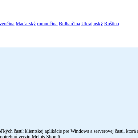
venčina
Maďarský
rumunčina
Bulharčina
Ukrajinský
Ruština
ých častí: klientskej aplikácie pre Windows a serverovej časti, ktorá 
ť potrebnú verziu Melbis Shop 6.