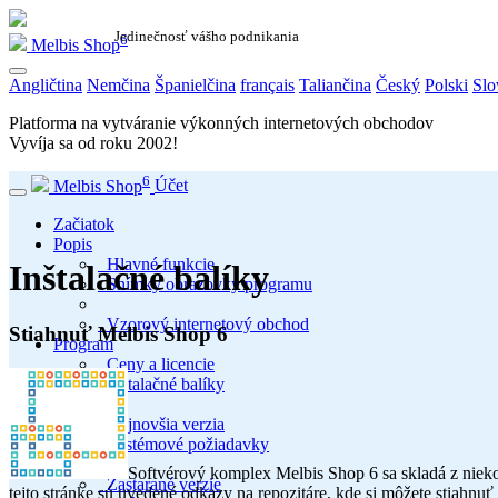
Jedinečnosť vášho podnikania
6
Melbis Shop
Angličtina
Nemčina
Španielčina
français
Taliančina
Český
Polski
Slo
Platforma na vytváranie výkonných internetových obchodov
Vyvíja sa od roku
2002
!
6
Melbis Shop
Účet
Začiatok
Popis
Hlavné funkcie
Inštalačné balíky
Snímky obrazovky programu
Vzorový internetový obchod
Stiahnuť Melbis Shop 6
Program
Ceny a licencie
Inštalačné balíky
Najnovšia verzia
Systémové požiadavky
Softvérový komplex Melbis Shop 6 sa skladá z niekoľk
Zastarané verzie
tejto stránke sú uvedené odkazy na repozitáre, kde si môžete stiahnu