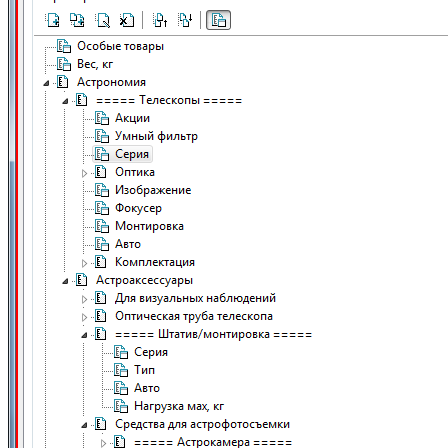
Documentație
Lansarea magazinului
Achiziționarea serverului
Înregistrare domeniu
Instalarea programului
Instalarea serverului
Magazin demonstrativ
Ghid complet
Ajutor
Acord de licență
Termeni și condiții de cumpărare
Întrebări și discuții
Probleme și sugestii
Despre noi
Companie
Pentru investitori
Telegram
YouTube
GitHub
Docker
Contacte