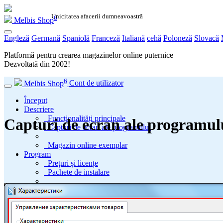
Unicitatea afacerii dumneavoastră
6
Melbis Shop
Engleză
Germană
Spaniolă
Franceză
Italiană
cehă
Poloneză
Slovacă
Platformă pentru crearea magazinelor online puternice
Dezvoltată din
2002
!
6
Melbis Shop
Cont de utilizator
Început
Descriere
Funcționalități principale
Capturi de ecran ale programul
Capturi de ecran ale programului
Magazin online exemplar
Program
Prețuri și licențe
Pachete de instalare
Ultima lansare
Cerințe de sistem
Versiuni învechite