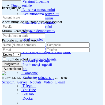
Versiuni învechite
Documentație
Înregistrare
Lansarea magazinului
Achiziționarea serverului
Înregistrare domeniu
Acest nume de utilizator este deja ocupat
Instalarea programului
Instalarea serverului
Magazin demonstrativ
Minim 5 caractere
Ghid complet
Parolele nu se potrivesc
Ajutor
Acord de licență
Termeni și condiții de cumpărare
Sunt de acord cu
acord de licență
Întrebări și discuții
Înregistrare
Probleme și sugestii
Despre noi
Autentificare
Companie
Pentru investitori
© 2026 Melbis.
Powered by
Melbis Shop
v6.5.0.360
Scripturi
Server
Noutăți
Video
E-mail
Telegram
YouTube
GitHub
Docker