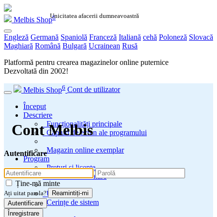
Unicitatea afacerii dumneavoastră
6
Melbis Shop
Engleză
Germană
Spaniolă
Franceză
Italiană
cehă
Poloneză
Slovacă
Maghiară
Română
Bulgară
Ucrainean
Rusă
Platformă pentru crearea magazinelor online puternice
Dezvoltată din
2002
!
6
Melbis Shop
Cont de utilizator
Început
Descriere
Funcționalități principale
Cont Melbis
Capturi de ecran ale programului
Magazin online exemplar
Autentificare
Program
Prețuri și licențe
Pachete de instalare
Ține-mă minte
Ultima lansare
Ați uitat parola?
Reamintiți-mi
Cerințe de sistem
Autentificare
Înregistrare