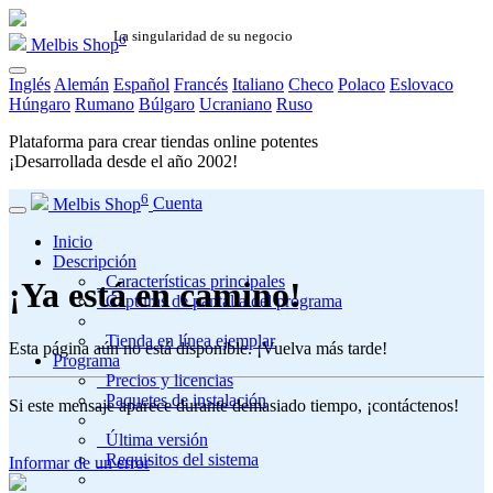
La singularidad de su negocio
6
Melbis Shop
Inglés
Alemán
Español
Francés
Italiano
Checo
Polaco
Eslovaco
Húngaro
Rumano
Búlgaro
Ucraniano
Ruso
Plataforma para crear tiendas online potentes
¡Desarrollada desde el año
2002
!
6
Melbis Shop
Cuenta
Inicio
Descripción
Características principales
¡Ya está en camino!
Capturas de pantalla del programa
Tienda en línea ejemplar
Esta página aún no está disponible. ¡Vuelva más tarde!
Programa
Precios y licencias
Paquetes de instalación
Si este mensaje aparece durante demasiado tiempo, ¡contáctenos!
Última versión
Requisitos del sistema
Informar de un error