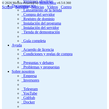
Versiones obsoletas
© 2026 Melbis.
Powered by
Melbis Shop
v6.5.0.360
Documentación
Scripts
Servidor
Noticias
Vídeos
Correo
Lanzamiento de la tienda
Compra del servidor
Registro de dominio
Instalación del programa
Instalación del servidor
Tienda de demostración
Guía completa
Ayuda
Acuerdo de licencia
Condiciones y reglas de compra
Preguntas y debates
Problemas y propuestas
Sobre nosotros
Empresa
Inversores
Telegram
YouTube
GitHub
Docker